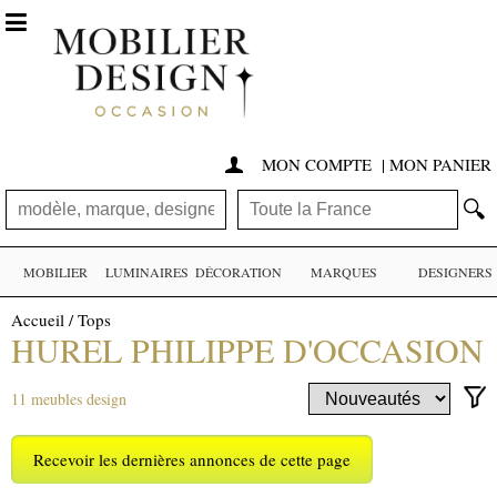

MON COMPTE
|
MON PANIER

🔍
MOBILIER
LUMINAIRES
DÉCORATION
MARQUES
DESIGNERS
Accueil
/
Tops
HUREL PHILIPPE D'OCCASION
11 meubles design
Recevoir les dernières annonces de cette page