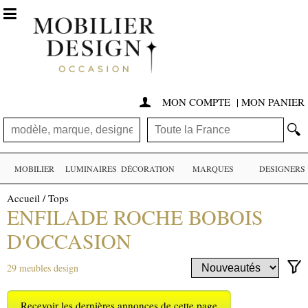

MON COMPTE
|
MON PANIER

🔍
MOBILIER
LUMINAIRES
DÉCORATION
MARQUES
DESIGNERS
Accueil
/
Tops
ENFILADE ROCHE BOBOIS
D'OCCASION
29 meubles design
Recevoir les dernières annonces de cette page