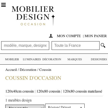

MON COMPTE
|
MON PANIER

🔍
MOBILIER
LUMINAIRES
DÉCORATION
MARQUES
DESIGNERS
Accueil
/
Décoration
/
Coussin
COUSSIN D'OCCASION
120x40cm coussin
|
120x80 coussin
|
120x80 coussin matelassé
1 meubles design
+
Région/ Département