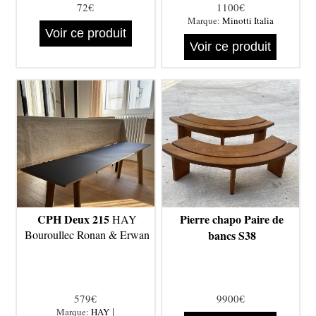
72€
1100€
Marque:
Minotti Italia
Voir ce produit
Voir ce produit
CPH Deux 215
Pierre chapo Paire de
HAY
Bouroullec Ronan & Erwan
bancs S38
579€
9900€
|
Marque:
HAY