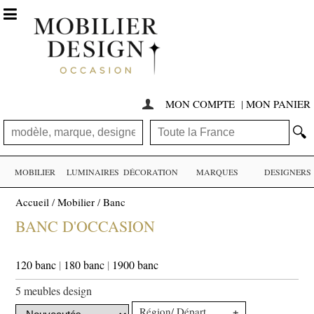

MON COMPTE
|
MON PANIER

🔍
MOBILIER
LUMINAIRES
DÉCORATION
MARQUES
DESIGNERS
Accueil
/
Mobilier
/
Banc
BANC D'OCCASION
120 banc
|
180 banc
|
1900 banc
5 meubles design
+
Région/ Département