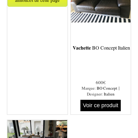
annonces de cette page
Vachette
BO Concept Italien
600€
|
Marque:
BO Concept
Designer:
Italien
Voir ce produit