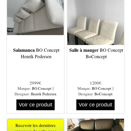
Salamanca
Salle à manger
BO Concept
BO Concept
Henrik Pedersen
BoConcept
2999€
1200€
|
|
Marque:
BO Concept
Marque:
BO Concept
Designer:
Henrik Pedersen
Designer:
BoConcept
Voir ce produit
Voir ce produit
Recevoir les dernières