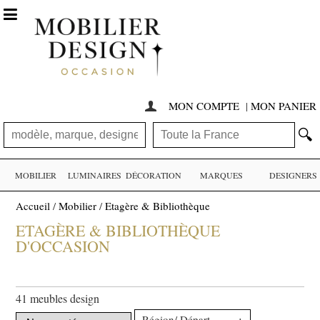

MON COMPTE
|
MON PANIER

🔍
MOBILIER
LUMINAIRES
DÉCORATION
MARQUES
DESIGNERS
Accueil
/
Mobilier
/
Etagère & Bibliothèque
ETAGÈRE & BIBLIOTHÈQUE
D'OCCASION
41 meubles design
+
Région/ Département