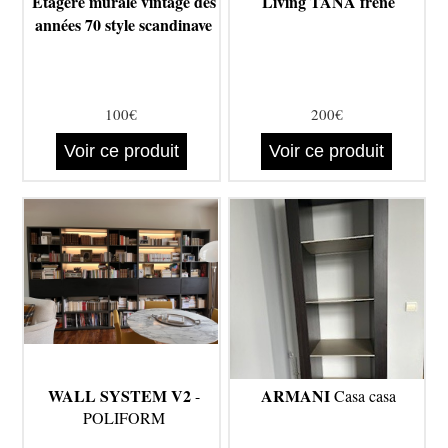
Étagère murale vintage des
Living TANA frêne
années 70 style scandinave
100€
200€
Voir ce produit
Voir ce produit
WALL SYSTEM V2
ARMANI
-
Casa casa
POLIFORM