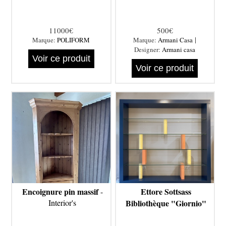
11000€
500€
|
Marque:
POLIFORM
Marque:
Armani Casa
Designer:
Armani casa
Voir ce produit
Voir ce produit
Encoignure pin massif
Ettore Sottsass
-
Interior's
Bibliothèque "Giornio"