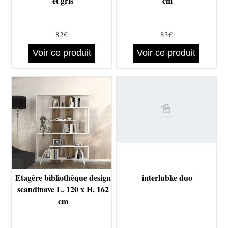
et gris
cm
82€
83€
Voir ce produit
Voir ce produit
Etagère bibliothèque design
interlubke duo
scandinave L. 120 x H. 162
cm