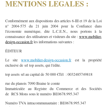
MENTIONS LEGALES :
Conformément aux dispositions des articles 6-III et 19 de la Loi
n° 2004-575 du 21 juin 2004 pour la Confiance dans
l'économie numérique, dite L.C.E.N., nous portons à la
connaissance des utilisateurs et visiteurs du site :
www.mobilier-
design-occasion.fr
les informations suivantes :
ÉDITEUR
Le site
www.mobilier-design-occasion.fr
est la propriété
exclusive de
srl
top assets
, qui l'édite.
top assets
srl
au capital de
50 000
€Tél :
0032485749818
rue du planois
7090 Braine le comte
Immatriculée au Registre du Commerce et des Sociétés
de
RCS Mons
sous le numéro
BE0678.995.347
Numéro TVA intracommunautaire :
BE0678.995.347