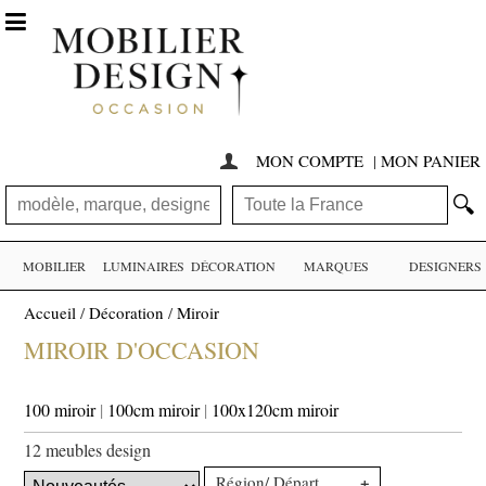

MON COMPTE
|
MON PANIER

🔍
MOBILIER
LUMINAIRES
DÉCORATION
MARQUES
DESIGNERS
Accueil
/
Décoration
/
Miroir
MIROIR D'OCCASION
100 miroir
|
100cm miroir
|
100x120cm miroir
12 meubles design
+
Région/ Département