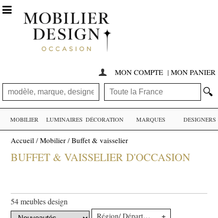

MON COMPTE
|
MON PANIER

🔍
MOBILIER
LUMINAIRES
DÉCORATION
MARQUES
DESIGNERS
Accueil
/
Mobilier
/
Buffet & vaisselier
BUFFET & VAISSELIER D'OCCASION
54 meubles design
+
Région/ Département