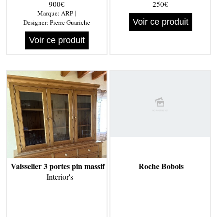
900€
250€
|
Marque:
ARP
Voir ce produit
Designer:
Pierre Guariche
Voir ce produit
Vaisselier 3 portes pin massif
Roche Bobois
- Interior's