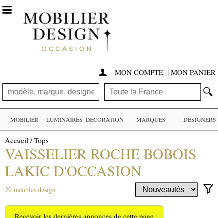

MON COMPTE
|
MON PANIER

🔍
MOBILIER
LUMINAIRES
DÉCORATION
MARQUES
DESIGNERS
Accueil
/
Tops
VAISSELIER ROCHE BOBOIS
LAKIC D'OCCASION
29 meubles design
Recevoir les dernières annonces de cette page