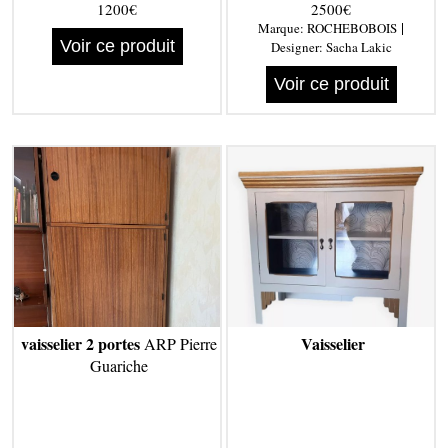
1200€
2500€
|
Marque:
ROCHEBOBOIS
Voir ce produit
Designer:
Sacha Lakic
Voir ce produit
vaisselier 2 portes
Vaisselier
ARP Pierre
Guariche