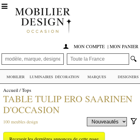

MON COMPTE
|
MON PANIER

🔍
MOBILIER
LUMINAIRES
DÉCORATION
MARQUES
DESIGNERS
Accueil
/
Tops
TABLE TULIP ERO SAARINEN
D'OCCASION
100 meubles design
Recevoir les dernières annonces de cette page