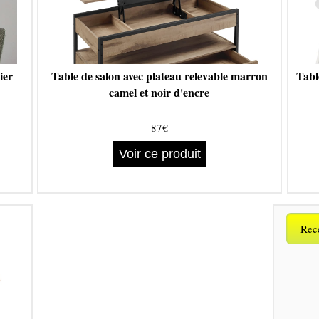
ier
Table de salon avec plateau relevable marron
Tabl
camel et noir d'encre
87€
Voir ce produit
Rece