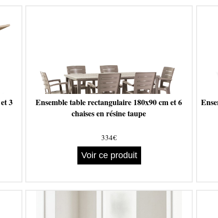
 et 3
Ensemble table rectangulaire 180x90 cm et 6
Ensem
chaises en résine taupe
334€
Voir ce produit