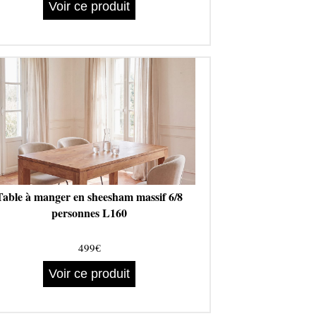
Voir ce produit
Table à manger en sheesham massif 6/8
personnes L160
499€
Voir ce produit