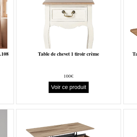
 L108
Table de chevet 1 tiroir crème
Ta
100€
Voir ce produit