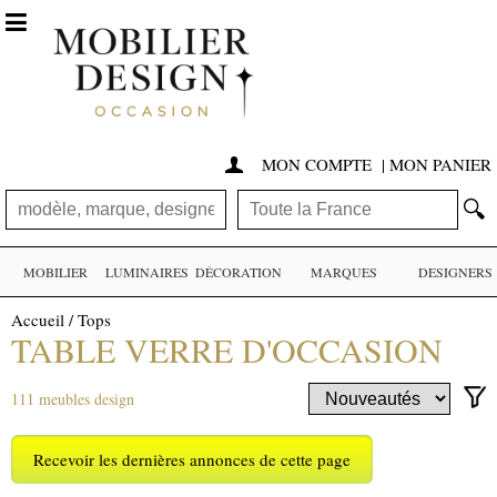

MON COMPTE
|
MON PANIER

🔍
MOBILIER
LUMINAIRES
DÉCORATION
MARQUES
DESIGNERS
Accueil
/
Tops
TABLE VERRE D'OCCASION
111 meubles design
Recevoir les dernières annonces de cette page