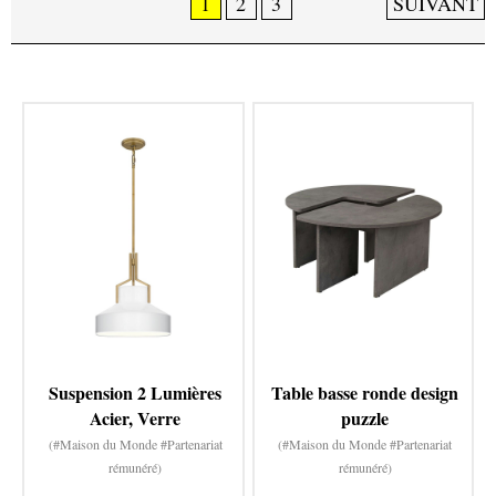
1
2
3
SUIVANT
Suspension 2 Lumières
Table basse ronde design
Acier, Verre
puzzle
(#Maison du Monde #Partenariat
(#Maison du Monde #Partenariat
rémunéré)
rémunéré)