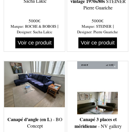
Sacha Lakic
vintage 1970s/80s
STEINER
Pierre Guariche
5000€
5000€
|
|
Marque:
ROCHE & BOBOIS
Marque:
STEINER
Designer:
Sacha Lakic
Designer:
Pierre Guariche
Voir ce produit
Voir ce produit
Canapé d'angle (en L)
Canapé 3 places et
- BO
Concept
méridienne
- NV gallery