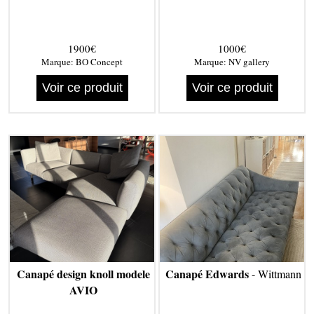
1900€
1000€
Marque:
BO Concept
Marque:
NV gallery
Voir ce produit
Voir ce produit
Canapé design knoll modele
Canapé Edwards
- Wittmann
AVIO