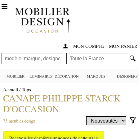

MON COMPTE
|
MON PANIER

🔍
MOBILIER
LUMINAIRES
DÉCORATION
MARQUES
DESIGNERS
Accueil
/
Tops
CANAPE PHILIPPE STARCK
D'OCCASION
75 meubles design
Recevoir les dernières annonces de cette page