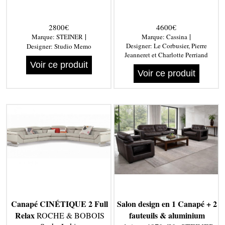
2800€
4600€
|
|
Marque:
STEINER
Marque:
Cassina
Designer:
Le Corbusier, Pierre
Designer:
Studio Memo
Jeanneret et Charlotte Perriand
Voir ce produit
Voir ce produit
Canapé CINÉTIQUE 2 Full
Salon design en 1 Canapé + 2
Relax
fauteuils & aluminium
ROCHE & BOBOIS