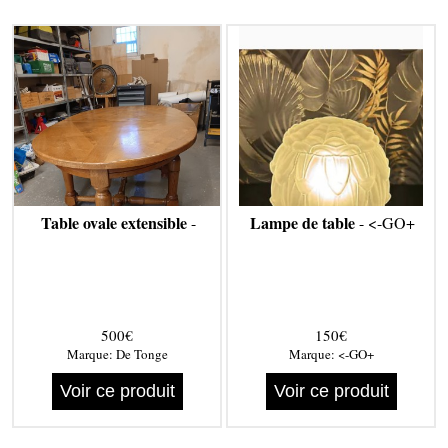
Table ovale extensible
Lampe de table
-
- <-GO+
500€
150€
Marque:
De Tonge
Marque:
<-GO+
Voir ce produit
Voir ce produit