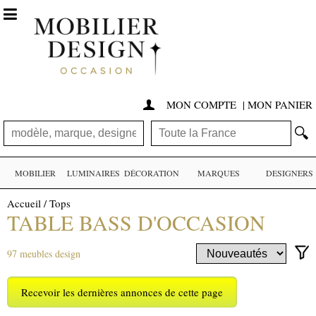

MON COMPTE
|
MON PANIER

🔍
MOBILIER
LUMINAIRES
DÉCORATION
MARQUES
DESIGNERS
Accueil
/
Tops
TABLE BASS D'OCCASION
97 meubles design
Recevoir les dernières annonces de cette page