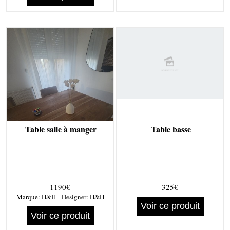
Table salle à manger
Table basse
1190€
325€
|
Marque:
H&H
Designer:
H&H
Voir ce produit
Voir ce produit