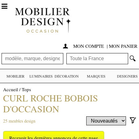

MON COMPTE
|
MON PANIER

🔍
MOBILIER
LUMINAIRES
DÉCORATION
MARQUES
DESIGNERS
Accueil
/
Tops
CURL ROCHE BOBOIS
D'OCCASION
25 meubles design
Recevoir les dernières annonces de cette page