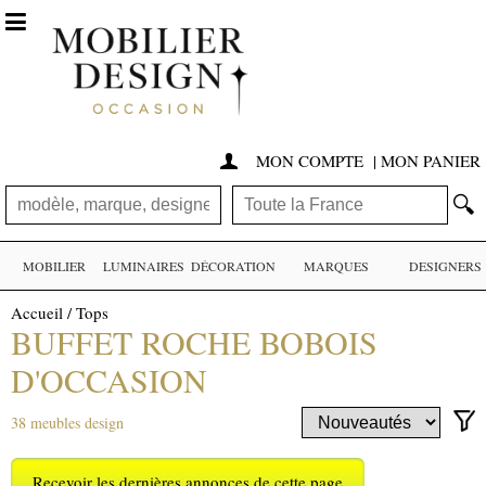

MON COMPTE
|
MON PANIER

🔍
MOBILIER
LUMINAIRES
DÉCORATION
MARQUES
DESIGNERS
Accueil
/
Tops
BUFFET ROCHE BOBOIS
D'OCCASION
38 meubles design
Recevoir les dernières annonces de cette page