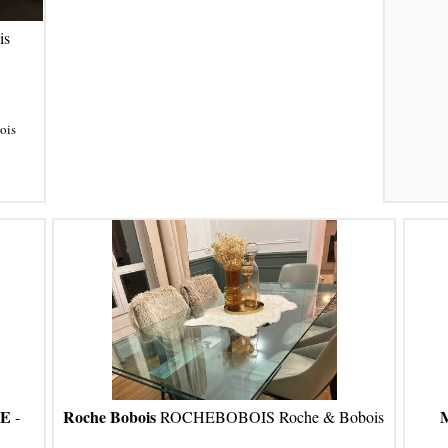
is
ois
BE
Roche Bobois
M
-
ROCHEBOBOIS Roche & Bobois