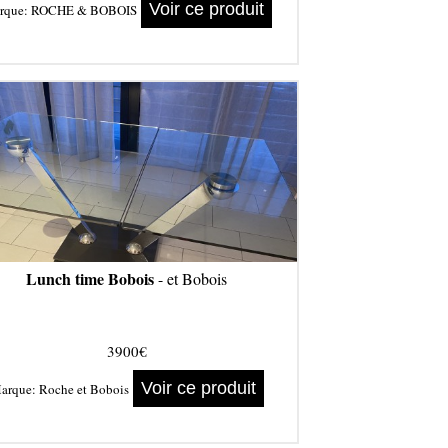
Voir ce produit
rque:
ROCHE & BOBOIS
Lunch time Bobois
- et Bobois
3900€
Voir ce produit
arque:
Roche et Bobois