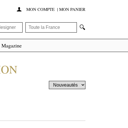
MON COMPTE
|
MON PANIER

🔍
Magazine
ION