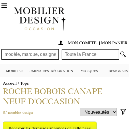

MON COMPTE
|
MON PANIER

🔍
MOBILIER
LUMINAIRES
DÉCORATION
MARQUES
DESIGNERS
Accueil
/
Tops
ROCHE BOBOIS CANAPE
NEUF D'OCCASION
87 meubles design
Recevoir les dernières annonces de cette page