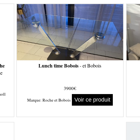
che
Lunch time Bobois
- et Bobois
e
3900€
noll
Voir ce produit
Marque:
Roche et Bobois