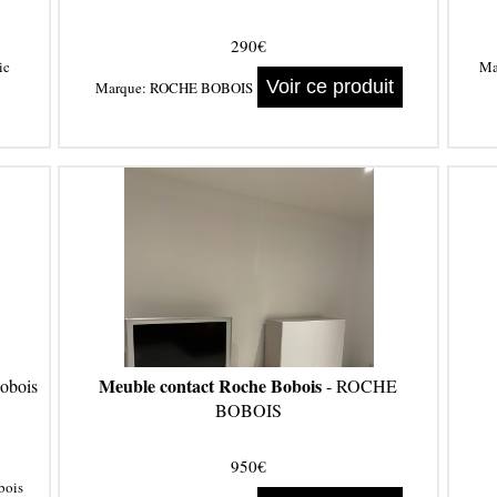
290€
ic
Ma
Voir ce produit
Marque:
ROCHE BOBOIS
Meuble contact Roche Bobois
bois
- ROCHE
BOBOIS
950€
bois