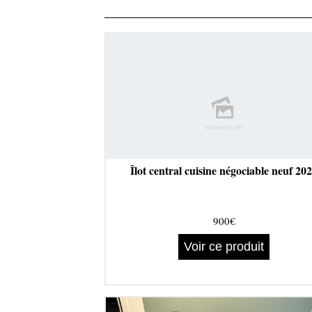
Îlot central cuisine négociable neuf 20
900€
Voir ce produit