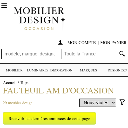

MON COMPTE
|
MON PANIER

🔍
MOBILIER
LUMINAIRES
DÉCORATION
MARQUES
DESIGNERS
Accueil
/
Tops
FAUTEUIL AM D'OCCASION
29 meubles design
Recevoir les dernières annonces de cette page