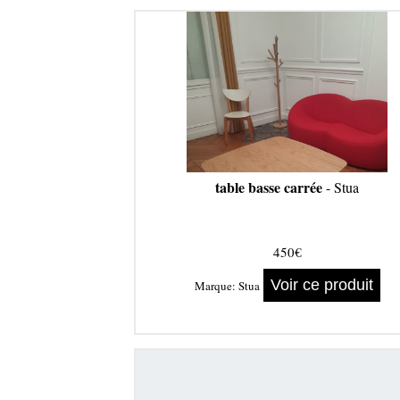
table basse carrée
- Stua
450€
Voir ce produit
Marque:
Stua