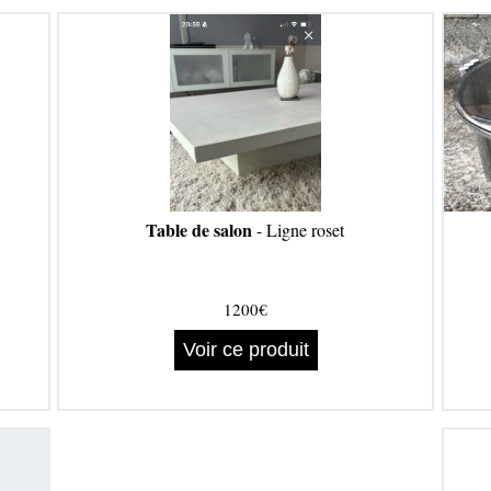
Table de salon
- Ligne roset
1200€
Voir ce produit