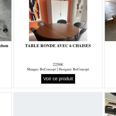
elson
TABLE RONDE AVEC 6 CHAISES
2250€
|
Marque:
BoConcept
Designer:
BoConcept
Voir ce produit