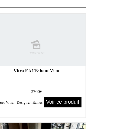
Vitra EA119 haut
Vitra
2700€
|
Voir ce produit
ue:
Vitra
Designer:
Eames