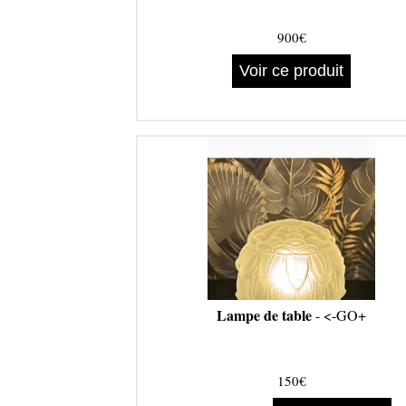
900€
Voir ce produit
Lampe de table
- <-GO+
150€