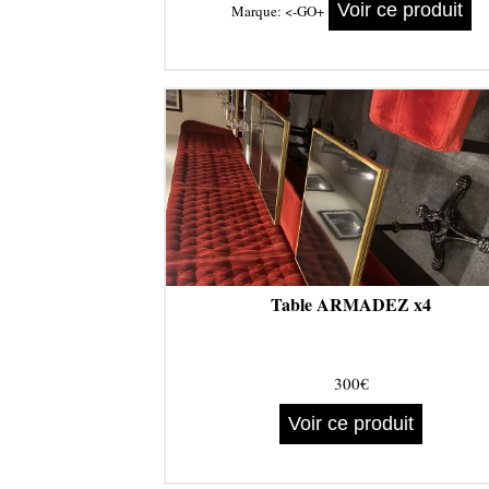
Voir ce produit
Marque:
<-GO+
Table ARMADEZ x4
300€
Voir ce produit