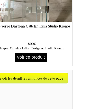
e verre Daytona
Cattelan Italia Studio Kronos
1800€
|
arque:
Cattelan Italia
Designer:
Studio Kronos
Voir ce produit
voir les dernières annonces de cette page