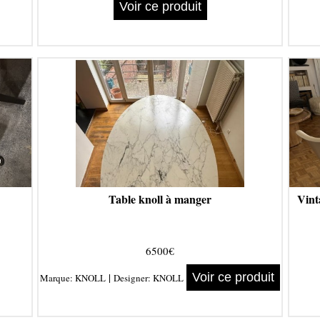
Voir ce produit
Table knoll à manger
Vint
6500€
|
Voir ce produit
Marque:
KNOLL
Designer:
KNOLL