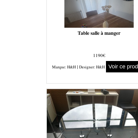
Table salle à manger
1190€
|
Voir ce prod
Marque:
H&H
Designer:
H&H