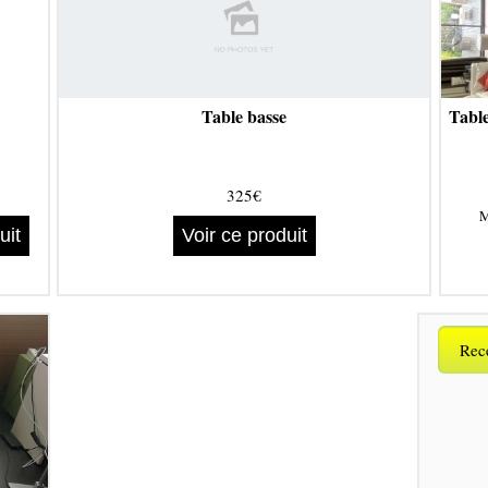
Table basse
Tabl
325€
M
uit
Voir ce produit
Rece