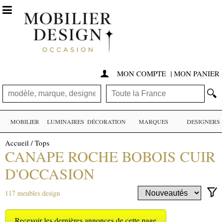

MON COMPTE
|
MON PANIER

🔍
MOBILIER
LUMINAIRES
DÉCORATION
MARQUES
DESIGNERS
Accueil
/
Tops
CANAPE ROCHE BOBOIS CUIR
D'OCCASION
117 meubles design
Recevoir les dernières annonces de cette page