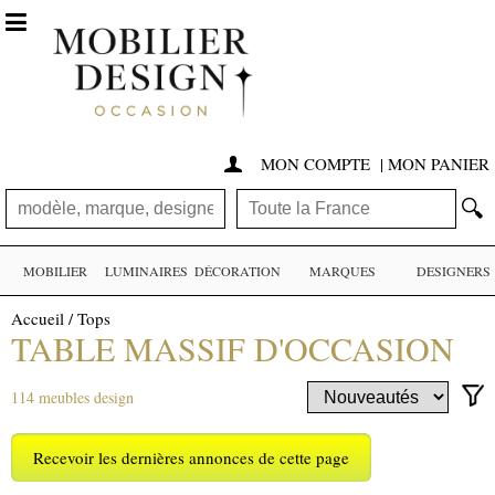

MON COMPTE
|
MON PANIER

🔍
MOBILIER
LUMINAIRES
DÉCORATION
MARQUES
DESIGNERS
Accueil
/
Tops
TABLE MASSIF D'OCCASION
114 meubles design
Recevoir les dernières annonces de cette page