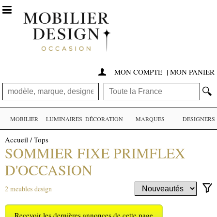

MON COMPTE
|
MON PANIER

🔍
MOBILIER
LUMINAIRES
DÉCORATION
MARQUES
DESIGNERS
Accueil
/
Tops
SOMMIER FIXE PRIMFLEX
D'OCCASION
2 meubles design
Recevoir les dernières annonces de cette page