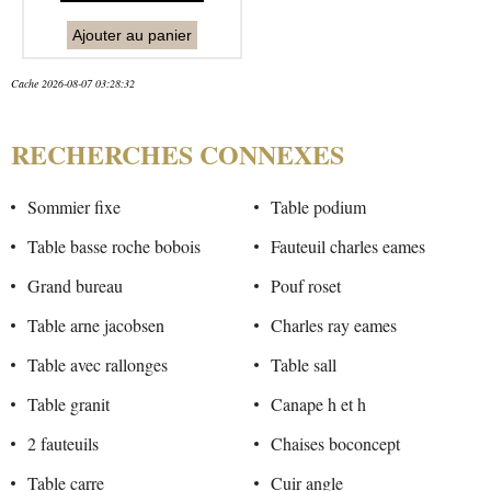
Ajouter au panier
Cache 2026-08-07 03:28:32
RECHERCHES CONNEXES
Sommier fixe
Table podium
Table basse roche bobois
Fauteuil charles eames
Grand bureau
Pouf roset
Table arne jacobsen
Charles ray eames
Table avec rallonges
Table sall
Table granit
Canape h et h
2 fauteuils
Chaises boconcept
Table carre
Cuir angle