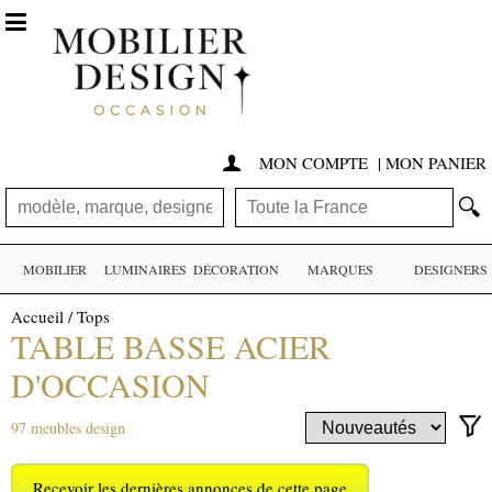

MON COMPTE
|
MON PANIER

🔍
MOBILIER
LUMINAIRES
DÉCORATION
MARQUES
DESIGNERS
Accueil
/
Tops
TABLE BASSE ACIER
D'OCCASION
97 meubles design
Recevoir les dernières annonces de cette page