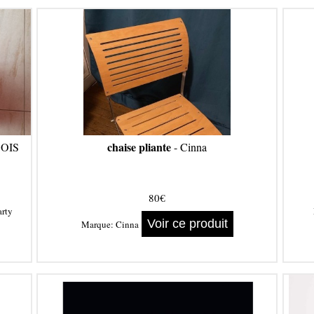
chaise pliante
OIS
- Cinna
80€
rty
Voir ce produit
Marque:
Cinna