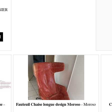
SIER
t
ue
Fauteuil Chaise longue design Moroso
C
-
- Moroso