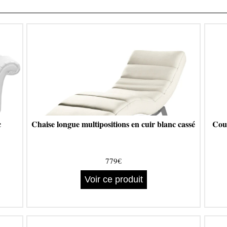
c
Chaise longue multipositions en cuir blanc cassé
Cous
779€
Voir ce produit