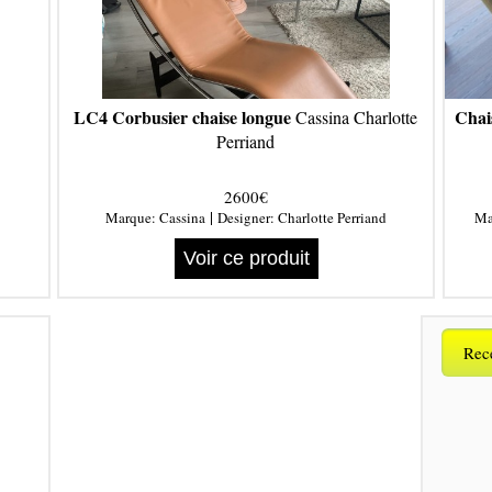
LC4 Corbusier chaise longue
Chai
Cassina Charlotte
Perriand
2600€
|
Marque:
Cassina
Designer:
Charlotte Perriand
Ma
Voir ce produit
Rece