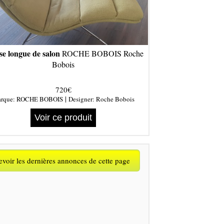
se longue de salon
ROCHE BOBOIS Roche
Bobois
720€
|
rque:
ROCHE BOBOIS
Designer:
Roche Bobois
Voir ce produit
voir les dernières annonces de cette page