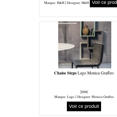
|
Voir ce prod
Marque:
H&H
Designer:
H&H
Chaise Steps
Lago Monica Graffeo
200€
|
Marque:
Lago
Designer:
Monica Graffeo
Voir ce produit