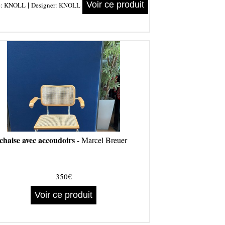
|
Voir ce produit
e:
KNOLL
Designer:
KNOLL
chaise avec accoudoirs
- Marcel Breuer
350€
Voir ce produit