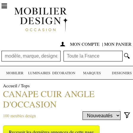

MON COMPTE
|
MON PANIER

🔍
MOBILIER
LUMINAIRES
DÉCORATION
MARQUES
DESIGNERS
Accueil
/
Tops
CANAPE CUIR ANGLE
D'OCCASION
100 meubles design
Recevoir les dernières annonces de cette page