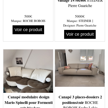
vintage 1970s/80s
STEINER
Pierre Guariche
500€
5000€
|
Marque:
ROCHE BOBOIS
Marque:
STEINER
Designer:
Pierre Guariche
Voir ce produit
Voir ce produit
Canapé modulaire design
Canapé 3 places-dossiers 2
Mario Spinelli pour Formenti
positions/cuir
ROCHE
– cuir bicolore
BOBOIS Sacha Lakic