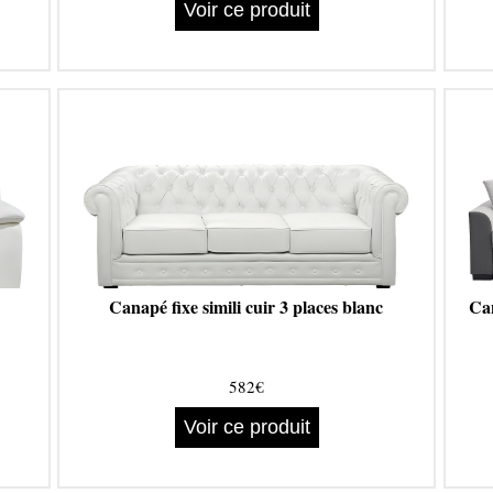
Voir ce produit
Canapé fixe simili cuir 3 places blanc
Can
582€
Voir ce produit