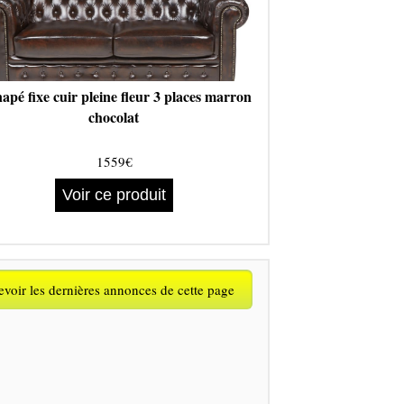
apé fixe cuir pleine fleur 3 places marron
chocolat
1559€
Voir ce produit
voir les dernières annonces de cette page