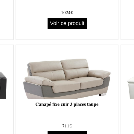
1024€
Voir ce produit
Canapé fixe cuir 3 places taupe
711€