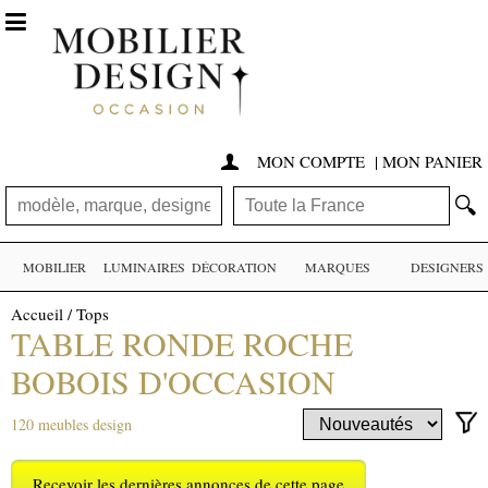

MON COMPTE
|
MON PANIER

🔍
MOBILIER
LUMINAIRES
DÉCORATION
MARQUES
DESIGNERS
Accueil
/
Tops
TABLE RONDE ROCHE
BOBOIS D'OCCASION
120 meubles design
Recevoir les dernières annonces de cette page