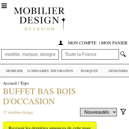

MON COMPTE
|
MON PANIER

🔍
MOBILIER
LUMINAIRES
DÉCORATION
MARQUES
DESIGNERS
Accueil
/
Tops
BUFFET BAS BOIS
D'OCCASION
37 meubles design
Recevoir les dernières annonces de cette page