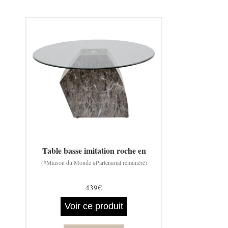
Table basse imitation roche en
(#Maison du Monde #Partenariat rémunéré)
439€
Voir ce produit