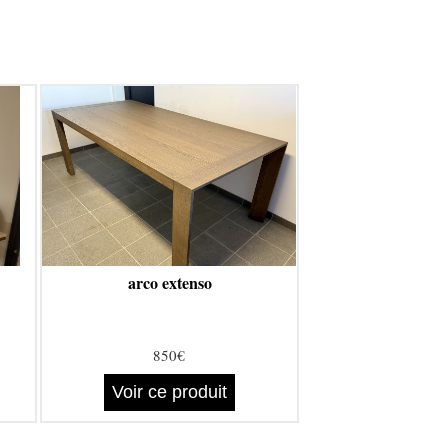
arco extenso
850€
Voir ce produit