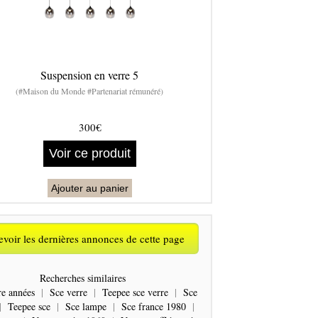
Suspension en verre 5
(#Maison du Monde #Partenariat rémunéré)
300€
Voir ce produit
Ajouter au panier
voir les dernières annonces de cette page
Recherches similaires
re années
|
Sce verre
|
Teepee sce verre
|
Sce
|
Teepee sce
|
Sce lampe
|
Sce france 1980
|