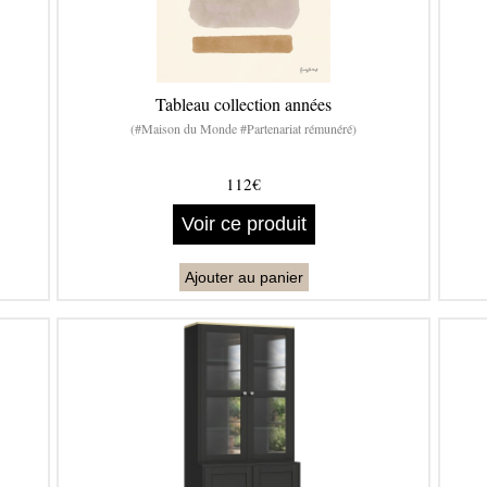
Tableau collection années
(#Maison du Monde #Partenariat rémunéré)
112€
Voir ce produit
Ajouter au panier