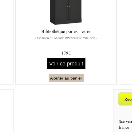
Bibliothèque portes - verre
(#Maison du Monde #Partenariat rémunéré)
179€
Voir ce produit
Ajouter au panier
Rece
Sce ver
france