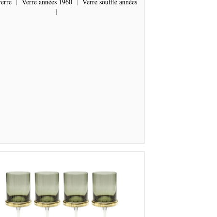
erre
|
Verre années 1960
|
Verre soufflé années
|