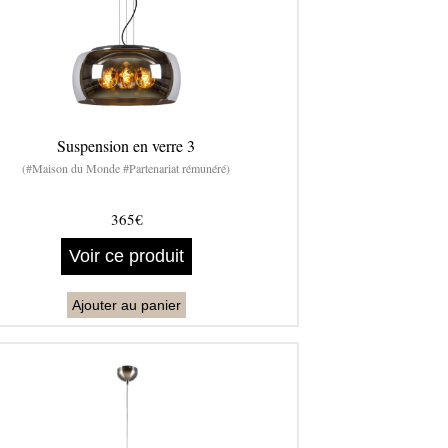
Suspension en verre 3
(#Maison du Monde #Partenariat rémunéré)
365€
Voir ce produit
Ajouter au panier