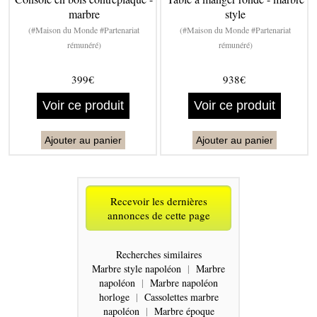
marbre
style
(#Maison du Monde #Partenariat
(#Maison du Monde #Partenariat
rémunéré)
rémunéré)
399€
938€
Voir ce produit
Voir ce produit
Ajouter au panier
Ajouter au panier
Recevoir les dernières
annonces de cette page
Recherches similaires
Marbre style napoléon
|
Marbre
napoléon
|
Marbre napoléon
horloge
|
Cassolettes marbre
napoléon
|
Marbre époque