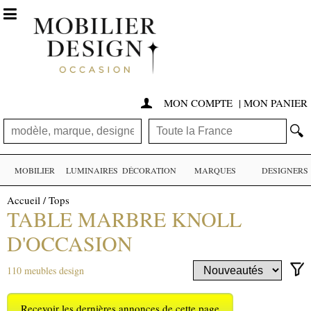

MON COMPTE
|
MON PANIER

🔍
MOBILIER
LUMINAIRES
DÉCORATION
MARQUES
DESIGNERS
Accueil
/
Tops
TABLE MARBRE KNOLL
D'OCCASION
110 meubles design
Recevoir les dernières annonces de cette page