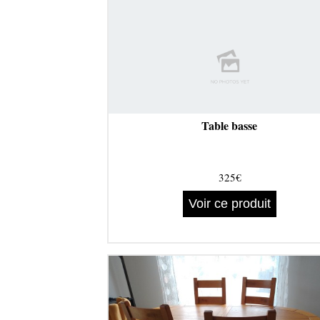
Table basse
325€
Voir ce produit