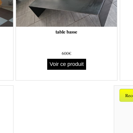
table basse
600€
Voir ce produit
Rece