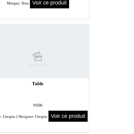
Voir ce produit
Marque:
Stua
Table
950€
|
Voir ce produit
e:
Unopiu
Designer:
Unopiu