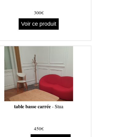
300€
Voir ce produit
table basse carrée
- Stua
450€