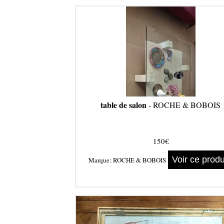
table de salon
- ROCHE & BOBOIS
150€
Voir ce produ
Marque:
ROCHE & BOBOIS