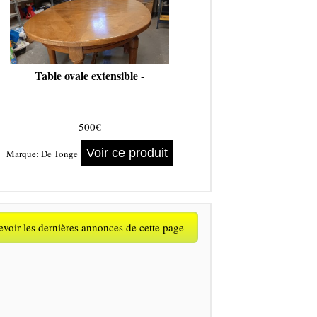
Table ovale extensible
-
500€
Voir ce produit
Marque:
De Tonge
voir les dernières annonces de cette page