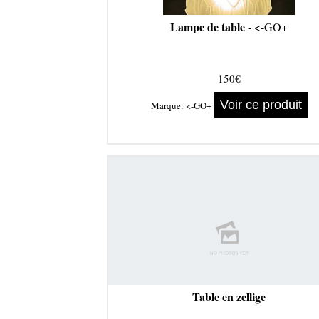
Lampe de table
- <-GO+
150€
Voir ce produit
Marque:
<-GO+
Table en zellige