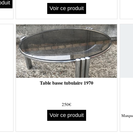
oduit
Voir ce produit
Table basse tubulaire 1970
250€
Voir ce produit
Marqu