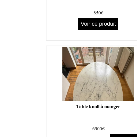
850€
Voir ce produit
Table knoll à manger
6500€