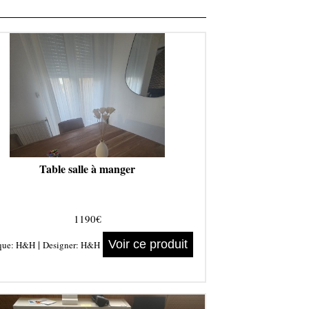
Table salle à manger
1190€
|
Voir ce produit
que:
H&H
Designer:
H&H