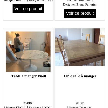
Designer:
Bruno Fattorini
Voir ce produit
Voir ce produit
Table à manger knoll
table salle à manger
3500€
910€
|
|
Marque:
KNOLL
Designer:
KNOLL
Marque:
Crozatier