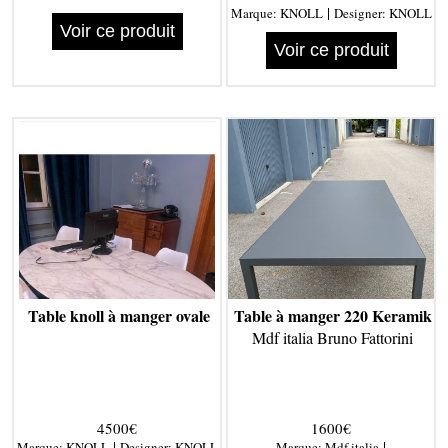
|
Marque:
KNOLL
Designer:
KNOLL
Voir ce produit
Voir ce produit
Table knoll à manger ovale
Table à manger 220 Keramik
Mdf italia Bruno Fattorini
4500€
1600€
|
|
Marque:
KNOLL
Designer:
KNOLL
Marque:
Mdf italia