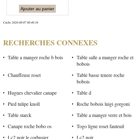
Ajouter au panier
Cache 2026-08-07 00:40:34
RECHERCHES CONNEXES
Table a manger roche b bois
Table salle a manger roche et
bobois
Chauffeuse roset
Table basse tenere roche
bobois
Hugues chevalier canape
Table d
Pied tulipe knoll
Roche bobois luigi gorgoni
Table starck
Table a manger verre et bois
Canape roche bobo os
Togo ligne roset fauteuil
Lc2 noir le corbusier
Lc2 noir