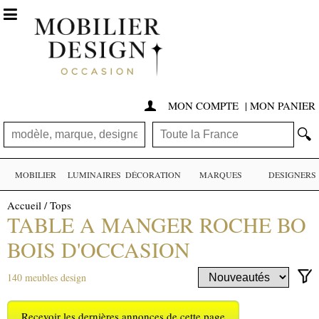

MON COMPTE
|
MON PANIER

🔍
MOBILIER
LUMINAIRES
DÉCORATION
MARQUES
DESIGNERS
Accueil
/
Tops
TABLE A MANGER ROCHE BO
BOIS D'OCCASION
140 meubles design
Recevoir les dernières annonces de cette page