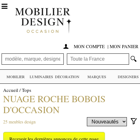

MON COMPTE
|
MON PANIER

🔍
MOBILIER
LUMINAIRES
DÉCORATION
MARQUES
DESIGNERS
Accueil
/
Tops
NUAGE ROCHE BOBOIS
D'OCCASION
25 meubles design
Recevoir les dernières annonces de cette page