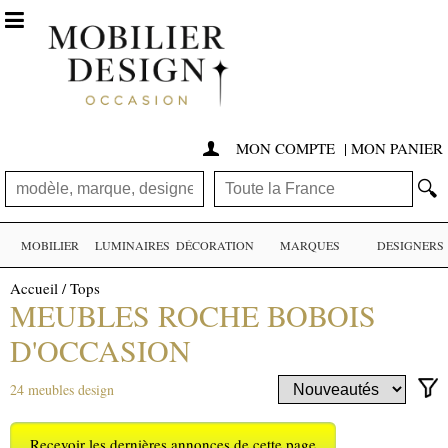

MON COMPTE
|
MON PANIER

🔍
MOBILIER
LUMINAIRES
DÉCORATION
MARQUES
DESIGNERS
Accueil
/
Tops
MEUBLES ROCHE BOBOIS
D'OCCASION
24 meubles design
Recevoir les dernières annonces de cette page