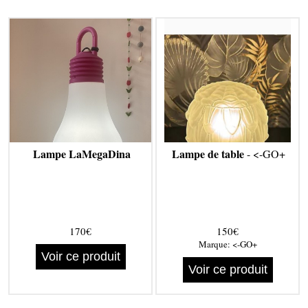
Lampe LaMegaDina
Lampe de table
- <-GO+
170€
150€
Marque:
<-GO+
Voir ce produit
Voir ce produit