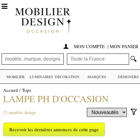

MON COMPTE
|
MON PANIER

🔍
MOBILIER
LUMINAIRES
DÉCORATION
MARQUES
DESIGNERS
Accueil
/
Tops
LAMPE PH D'OCCASION
23 meubles design
Recevoir les dernières annonces de cette page