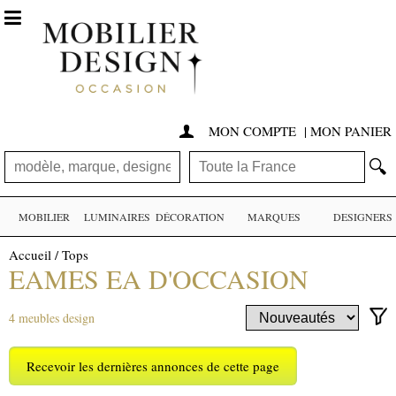

MON COMPTE
|
MON PANIER

🔍
MOBILIER
LUMINAIRES
DÉCORATION
MARQUES
DESIGNERS
Accueil
/
Tops
EAMES EA D'OCCASION
4 meubles design
Recevoir les dernières annonces de cette page