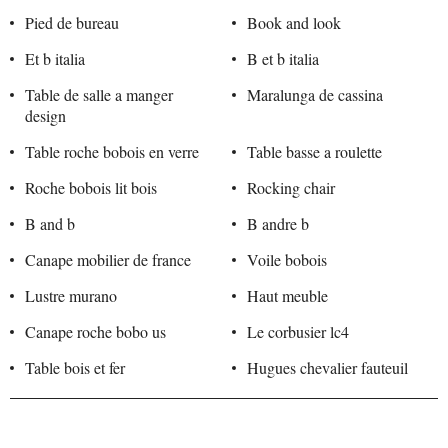
Pied de bureau
Book and look
Et b italia
B et b italia
Table de salle a manger
Maralunga de cassina
design
Table roche bobois en verre
Table basse a roulette
Roche bobois lit bois
Rocking chair
B and b
B andre b
Canape mobilier de france
Voile bobois
Lustre murano
Haut meuble
Canape roche bobo us
Le corbusier lc4
Table bois et fer
Hugues chevalier fauteuil