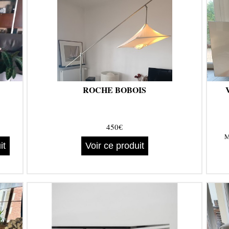
ROCHE BOBOIS
450€
M
it
Voir ce produit