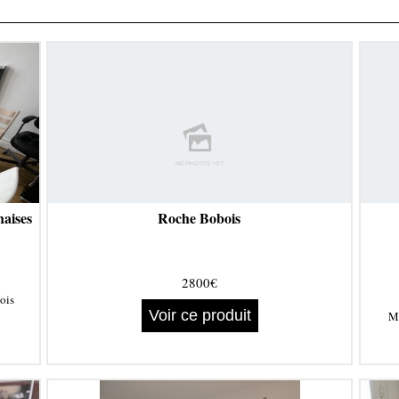
haises
Roche Bobois
2800€
ois
Voir ce produit
M