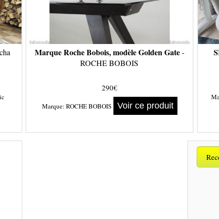
Marque Roche Bobois, modèle Golden Gate
S
cha
-
ROCHE BOBOIS
290€
ic
Ma
Voir ce produit
Marque:
ROCHE BOBOIS
Rece