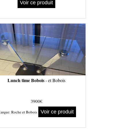
Voir ce produit
Lunch time Bobois
- et Bobois
3900€
Voir ce produit
arque:
Roche et Bobois