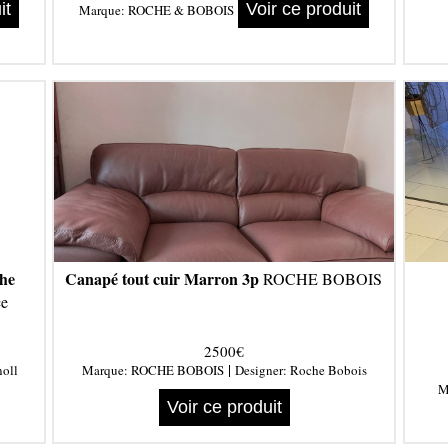
it
Voir ce produit
Marque:
ROCHE & BOBOIS
che
Canapé tout cuir Marron 3p
ROCHE BOBOIS
e
2500€
|
noll
Marque:
ROCHE BOBOIS
Designer:
Roche Bobois
M
Voir ce produit