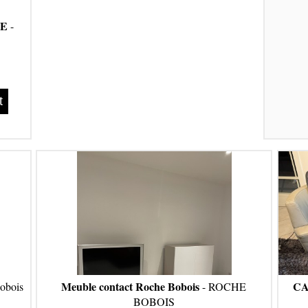
BE
-
t
Meuble contact Roche Bobois
CA
bois
- ROCHE
BOBOIS