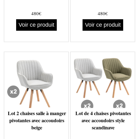
480€
480€
Voir ce produit
Voir ce produit
Lot 2 chaises salle à manger
Lot de 4 chaises pivotantes
pivotantes avec accoudoirs
avec accoudoirs style
beige
scandinave