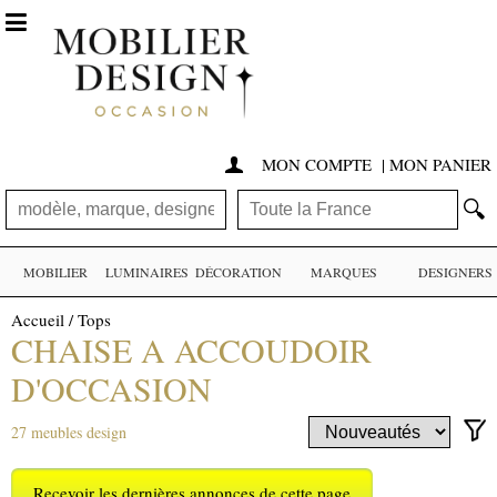

MON COMPTE
|
MON PANIER

🔍
MOBILIER
LUMINAIRES
DÉCORATION
MARQUES
DESIGNERS
Accueil
/
Tops
CHAISE A ACCOUDOIR
D'OCCASION
27 meubles design
Recevoir les dernières annonces de cette page