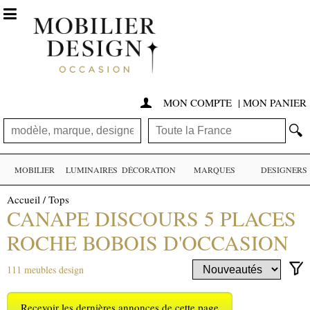

MON COMPTE
|
MON PANIER

🔍
MOBILIER
LUMINAIRES
DÉCORATION
MARQUES
DESIGNERS
Accueil
/
Tops
CANAPE DISCOURS 5 PLACES
ROCHE BOBOIS D'OCCASION
111 meubles design
Recevoir les dernières annonces de cette page