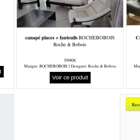
canapé places + fauteuils
C
ROCHEBOBOIS
Roche & Bobois
3990€
|
Marque:
ROCHEBOBOIS
Designer:
Roche & Bobois
Ma
t
Voir ce produit
Rece