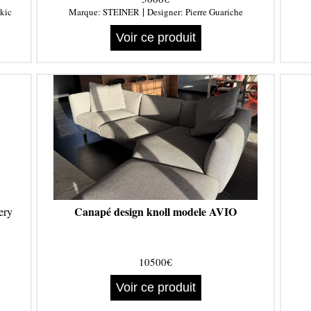
|
kic
Marque:
STEINER
Designer:
Pierre Guariche
Voir ce produit
Canapé design knoll modele AVIO
ery
10500€
Voir ce produit