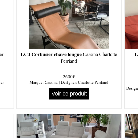
LC4 Corbusier chaise longue
L
er
Cassina Charlotte
Perriand
2600€
|
ier
Marque:
Cassina
Designer:
Charlotte Perriand
Design
Voir ce produit