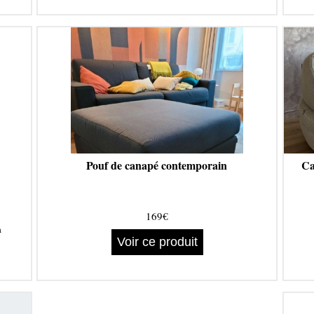
Pouf de canapé contemporain
Ca
169€
a
Voir ce produit