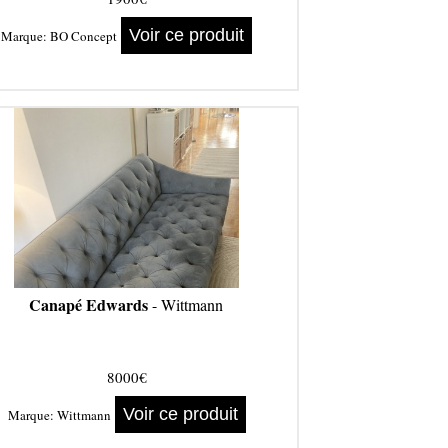
Voir ce produit
Marque:
BO Concept
Canapé Edwards
- Wittmann
8000€
Voir ce produit
Marque:
Wittmann