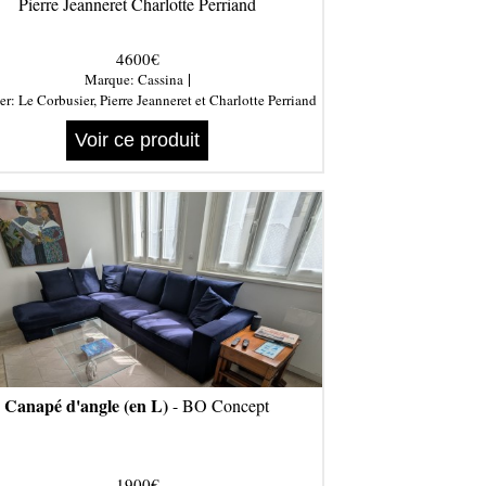
Pierre Jeanneret Charlotte Perriand
4600€
|
Marque:
Cassina
er:
Le Corbusier, Pierre Jeanneret et Charlotte Perriand
Voir ce produit
Canapé d'angle (en L)
- BO Concept
1900€