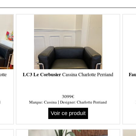
LC3 Le Corbusier
Fau
otte
Cassina Charlotte Perriand
3099€
|
d
Marque:
Cassina
Designer:
Charlotte Perriand
Voir ce produit