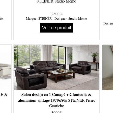
STEINER Studio Memo
2800€
|
ic
Marque:
STEINER
Designer:
Studio Memo
Design
Voir ce produit
Salon design en 1 Canapé + 2 fauteuils &
E &
aluminium vintage 1970s/80s
STEINER Pierre
Guariche
5000€