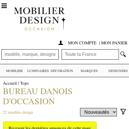

MON COMPTE
|
MON PANIER

🔍
MOBILIER
LUMINAIRES
DÉCORATION
MARQUES
DESIGNERS
Accueil
/
Tops
BUREAU DANOIS
D'OCCASION
22 meubles design
Recevoir les dernières annonces de cette page