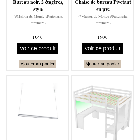
Bureau noir, 2 étagères,
Chaise de bureau Pivotant
style
en pvc
(#Maison du Monde #Partenariat
(#Maison du Monde #Partenariat
rémunéré)
rémunéré)
104€
190€
Voir ce produit
Voir ce produit
Ajouter au panier
Ajouter au panier