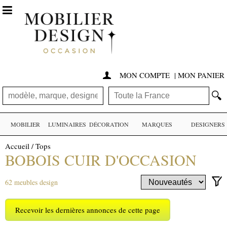

MON COMPTE
|
MON PANIER

🔍
MOBILIER
LUMINAIRES
DÉCORATION
MARQUES
DESIGNERS
Accueil
/
Tops
BOBOIS CUIR D'OCCASION
62 meubles design
Recevoir les dernières annonces de cette page