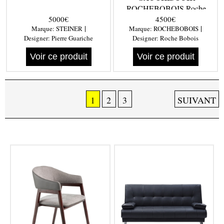
ROCHEBOBOIS Roche
Bobois
5000€
4500€
|
|
Marque:
STEINER
Marque:
ROCHEBOBOIS
Designer:
Pierre Guariche
Designer:
Roche Bobois
Voir ce produit
Voir ce produit
1
2
3
SUIVANT