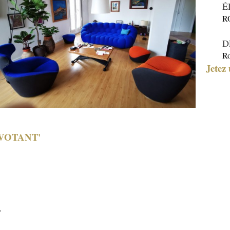
É
R
D
Ro
Jetez 
IVOTANT'
T