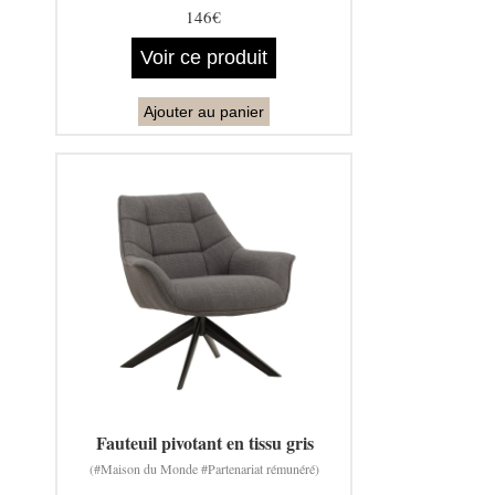
146€
Voir ce produit
Ajouter au panier
Fauteuil pivotant en tissu gris
(#Maison du Monde #Partenariat rémunéré)