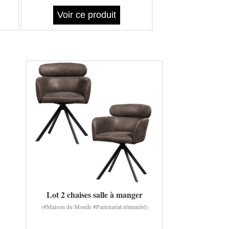
Voir ce produit
Lot 2 chaises salle à manger
(#Maison du Monde #Partenariat rémunéré)