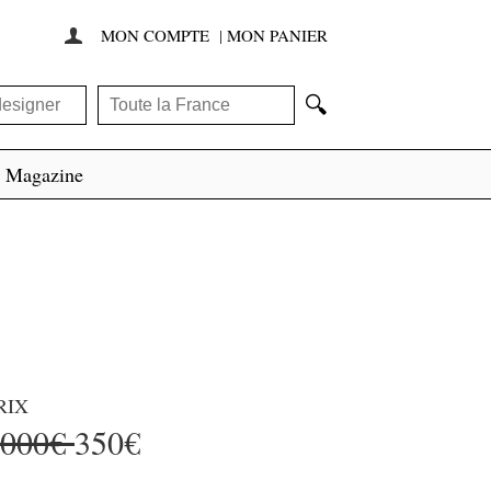
MON COMPTE
|
MON PANIER

🔍
Magazine
RIX
2000€
350€