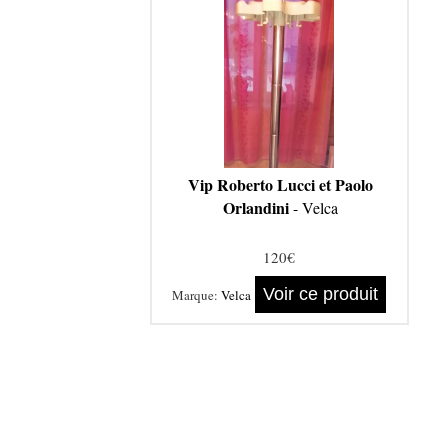
Vip Roberto Lucci et Paolo
Orlandini
- Velca
120€
Voir ce produit
Marque:
Velca