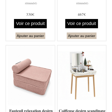
rémunéré)
rémunéré)
330€
467€
Voir ce produit
Voir ce produit
Ajouter au panier
Ajouter au panier
Fauteuil relaxation design
Coiffeuse design scandinave